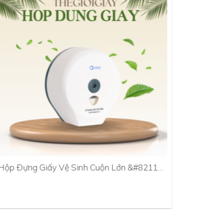
Hộp Đựng Giấy Vệ Sinh Cuộn Lớn &#8211…
Hộp Đựn