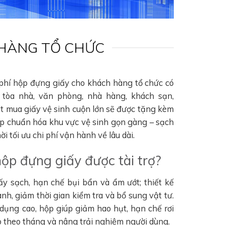
 HÀNG TỔ CHỨC
 phí hộp đựng giấy cho khách hàng tổ chức có
tòa nhà, văn phòng, nhà hàng, khách sạn,
ặt mua giấy vệ sinh cuộn lớn sẽ được tặng kèm
úp chuẩn hóa khu vực vệ sinh gọn gàng – sạch
i tối ưu chi phí vận hành về lâu dài.
hộp đựng giấy được tài trợ?
ấy sạch, hạn chế bụi bẩn và ẩm ướt; thiết kế
nh, giảm thời gian kiểm tra và bổ sung vật tư.
 dụng cao, hộp giúp giảm hao hụt, hạn chế rơi
hao theo tháng và nâng trải nghiệm người dùng.