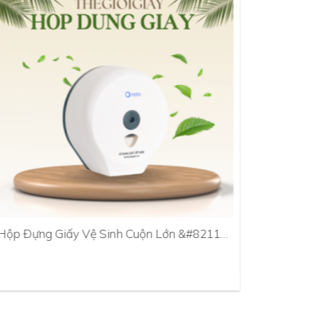
Hộp Đựng Giấy Vệ Sinh Cuộn Lớn &#8211…
Hộp Đựn