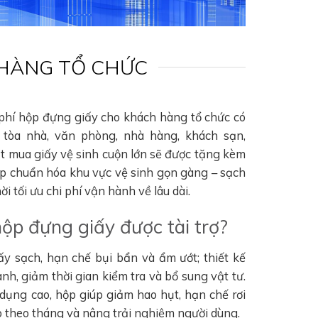
 HÀNG TỔ CHỨC
 phí hộp đựng giấy cho khách hàng tổ chức có
tòa nhà, văn phòng, nhà hàng, khách sạn,
ặt mua giấy vệ sinh cuộn lớn sẽ được tặng kèm
úp chuẩn hóa khu vực vệ sinh gọn gàng – sạch
i tối ưu chi phí vận hành về lâu dài.
hộp đựng giấy được tài trợ?
ấy sạch, hạn chế bụi bẩn và ẩm ướt; thiết kế
nh, giảm thời gian kiểm tra và bổ sung vật tư.
 dụng cao, hộp giúp giảm hao hụt, hạn chế rơi
hao theo tháng và nâng trải nghiệm người dùng.