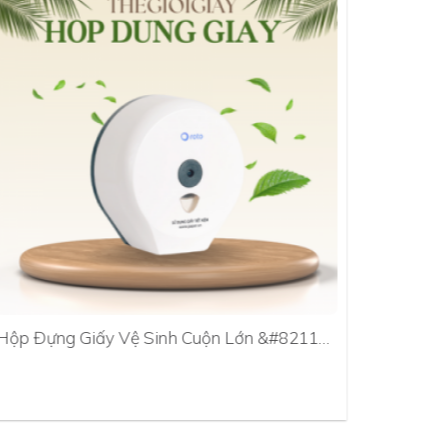
Hộp Đựng Giấy Vệ Sinh Cuộn Lớn &#8211…
Hộp Đựn