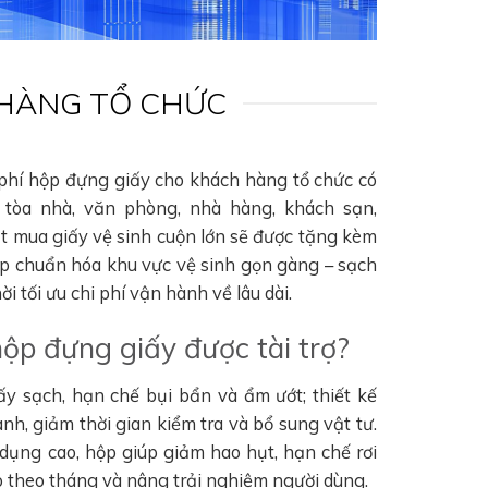
 HÀNG TỔ CHỨC
 phí hộp đựng giấy cho khách hàng tổ chức có
tòa nhà, văn phòng, nhà hàng, khách sạn,
ặt mua giấy vệ sinh cuộn lớn sẽ được tặng kèm
úp chuẩn hóa khu vực vệ sinh gọn gàng – sạch
i tối ưu chi phí vận hành về lâu dài.
hộp đựng giấy được tài trợ?
ấy sạch, hạn chế bụi bẩn và ẩm ướt; thiết kế
nh, giảm thời gian kiểm tra và bổ sung vật tư.
 dụng cao, hộp giúp giảm hao hụt, hạn chế rơi
hao theo tháng và nâng trải nghiệm người dùng.