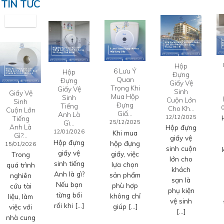
TIN TỨC
Hộp
6 Lưu Ý
Hộp
Đựng
Quan
Đựng
Giấy Vệ
Trọng Khi
Giấy Vệ
Sinh
Giấy Vệ
Mua Hộp
Sinh
Cuộn Lớn
Sinh
Đựng
Tiếng
Cho Kh…
Cuộn Lớn
Giấ…
Anh Là
12/12/2025
Tiếng
Gì…
25/12/2025
Anh Là
Hộp đựng
12/01/2026
Khi mua
Gì?…
giấy vệ
Hộp đựng
hộp đựng
15/01/2026
sinh cuộn
giấy vệ
giấy, việc
Trong
lớn cho
sinh tiếng
lựa chọn
quá trình
khách
Anh là gì?
sản phẩm
nghiên
sạn là
Nếu bạn
phù hợp
cứu tài
phụ kiện
từng bối
không chỉ
liệu, làm
vệ sinh
rối khi […]
giúp […]
việc với
[…]
nhà cung