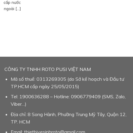
cấp nước
ngoài […]
CÔNG TY TNHH ROTO PUSI VIỆT NAM
Mã số thuế: 0313269305 (do Sở kế hoạch và Đầu tư
TP.HCM cấp ngày 25/05/2015)
Tel: 1900636288 – Hotline: 0906779409 (SMS, Zalo,
Viber…)
Địa chỉ: 8 Song Hành, Phường Trung Mỹ Tây, Quận 12,
TP. HCM
Email: thietbivesinhroto@gmail.com