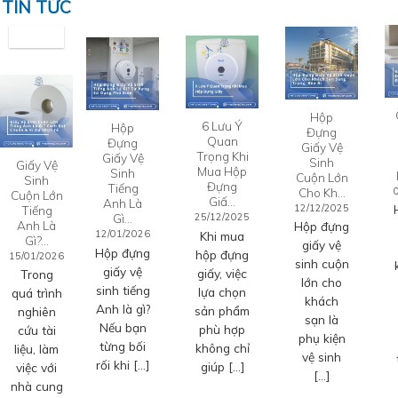
TIN TỨC
Hộp
6 Lưu Ý
Hộp
Đựng
Quan
Đựng
Giấy Vệ
Trọng Khi
Giấy Vệ
Sinh
Giấy Vệ
Mua Hộp
Sinh
Cuộn Lớn
Sinh
Đựng
Tiếng
Cho Kh…
Cuộn Lớn
Giấ…
Anh Là
12/12/2025
Tiếng
Gì…
25/12/2025
Anh Là
Hộp đựng
12/01/2026
Khi mua
Gì?…
giấy vệ
Hộp đựng
hộp đựng
15/01/2026
sinh cuộn
giấy vệ
giấy, việc
Trong
lớn cho
sinh tiếng
lựa chọn
quá trình
khách
Anh là gì?
sản phẩm
nghiên
sạn là
Nếu bạn
phù hợp
cứu tài
phụ kiện
từng bối
không chỉ
liệu, làm
vệ sinh
rối khi […]
giúp […]
việc với
[…]
nhà cung