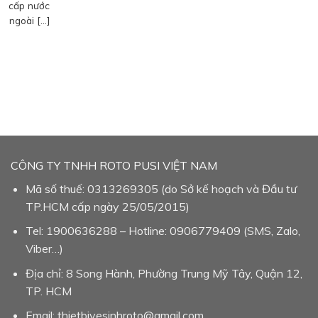
cấp nước
ngoài […]
CÔNG TY TNHH ROTO PUSI VIỆT NAM
Mã số thuế: 0313269305 (do Sở kế hoạch và Đầu tư
TP.HCM cấp ngày 25/05/2015)
Tel: 1900636288 – Hotline: 0906779409 (SMS, Zalo,
Viber…)
Địa chỉ: 8 Song Hành, Phường Trung Mỹ Tây, Quận 12,
TP. HCM
Email: thietbivesinhroto@gmail.com