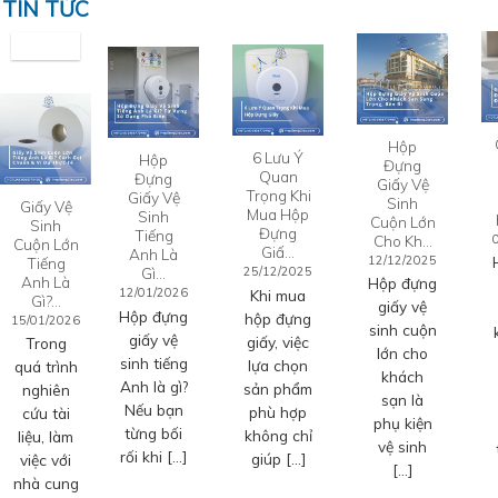
TIN TỨC
Hộp
6 Lưu Ý
Hộp
Đựng
Quan
Đựng
Giấy Vệ
Trọng Khi
Giấy Vệ
Sinh
Giấy Vệ
Mua Hộp
Sinh
Cuộn Lớn
Sinh
Đựng
Tiếng
Cho Kh…
Cuộn Lớn
Giấ…
Anh Là
12/12/2025
Tiếng
Gì…
25/12/2025
Anh Là
Hộp đựng
12/01/2026
Khi mua
Gì?…
giấy vệ
Hộp đựng
hộp đựng
15/01/2026
sinh cuộn
giấy vệ
giấy, việc
Trong
lớn cho
sinh tiếng
lựa chọn
quá trình
khách
Anh là gì?
sản phẩm
nghiên
sạn là
Nếu bạn
phù hợp
cứu tài
phụ kiện
từng bối
không chỉ
liệu, làm
vệ sinh
rối khi […]
giúp […]
việc với
[…]
nhà cung