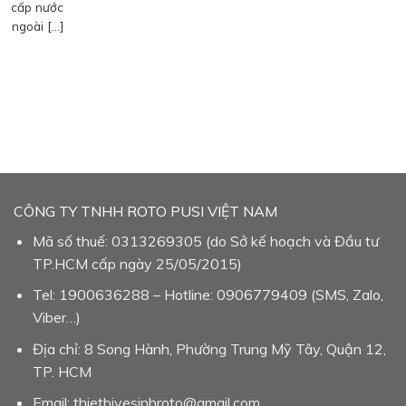
cấp nước
ngoài […]
CÔNG TY TNHH ROTO PUSI VIỆT NAM
Mã số thuế: 0313269305 (do Sở kế hoạch và Đầu tư
TP.HCM cấp ngày 25/05/2015)
Tel: 1900636288 – Hotline: 0906779409 (SMS, Zalo,
Viber…)
Địa chỉ: 8 Song Hành, Phường Trung Mỹ Tây, Quận 12,
TP. HCM
Email: thietbivesinhroto@gmail.com