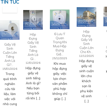
TIN TỨC
Hộp
6 Lưu Ý
Hộp
Đựng
Quan
Đựng
Giấy Vệ
Trọng Khi
Giấy Vệ
Sinh
Giấy Vệ
Mua Hộp
Sinh
Cuộn Lớn
Sinh
Đựng
Tiếng
Cho Kh…
Cuộn Lớn
Giấ…
Anh Là
12/12/2025
Tiếng
Gì…
25/12/2025
Anh Là
Hộp đựng
12/01/2026
Khi mua
Gì?…
giấy vệ
Hộp đựng
hộp đựng
15/01/2026
sinh cuộn
giấy vệ
giấy, việc
Trong
lớn cho
sinh tiếng
lựa chọn
quá trình
khách
Anh là gì?
sản phẩm
nghiên
sạn là
Nếu bạn
phù hợp
cứu tài
phụ kiện
từng bối
không chỉ
liệu, làm
vệ sinh
rối khi […]
giúp […]
việc với
[…]
nhà cung