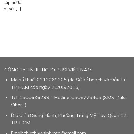
cấp nước
ngoài […]
CÔNG TY TNHH ROTO PUSI VIỆT NAM
Mã số thuế: 0313269305 (do Sở kế hoạch và Đầu tư
TP.HCM cấp ngày 25/05/2015)
Tel: 1900636288 – Hotline: 0906779409 (SMS, Zalo,
Viber…)
Địa chỉ: 8 Song Hành, Phường Trung Mỹ Tây, Quận 12,
TP. HCM
Email: thietbivesinhroto@gmail.com