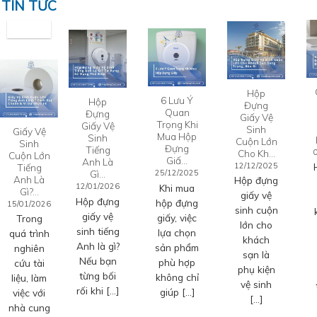
TIN TỨC
Hộp
6 Lưu Ý
Hộp
Đựng
Quan
Đựng
Giấy Vệ
Trọng Khi
Giấy Vệ
Sinh
Giấy Vệ
Mua Hộp
Sinh
Cuộn Lớn
Sinh
Đựng
Tiếng
Cho Kh…
Cuộn Lớn
Giấ…
Anh Là
12/12/2025
Tiếng
Gì…
25/12/2025
Anh Là
Hộp đựng
12/01/2026
Khi mua
Gì?…
giấy vệ
Hộp đựng
hộp đựng
15/01/2026
sinh cuộn
giấy vệ
giấy, việc
Trong
lớn cho
sinh tiếng
lựa chọn
quá trình
khách
Anh là gì?
sản phẩm
nghiên
sạn là
Nếu bạn
phù hợp
cứu tài
phụ kiện
từng bối
không chỉ
liệu, làm
vệ sinh
rối khi […]
giúp […]
việc với
[…]
nhà cung