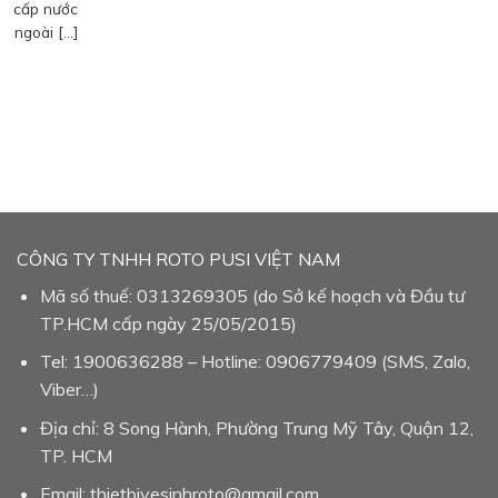
cấp nước
ngoài […]
CÔNG TY TNHH ROTO PUSI VIỆT NAM
Mã số thuế: 0313269305 (do Sở kế hoạch và Đầu tư
TP.HCM cấp ngày 25/05/2015)
Tel: 1900636288 – Hotline: 0906779409 (SMS, Zalo,
Viber…)
Địa chỉ: 8 Song Hành, Phường Trung Mỹ Tây, Quận 12,
TP. HCM
Email: thietbivesinhroto@gmail.com