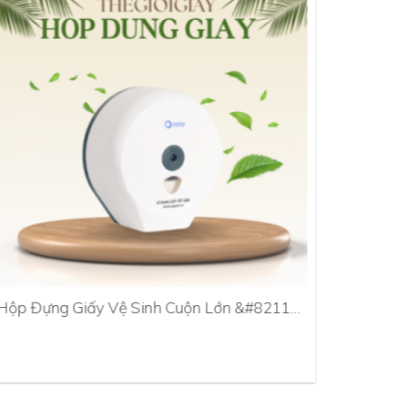
Hộp Đựng Giấy Vệ Sinh Cuộn Lớn &#8211…
Hộp Đựn