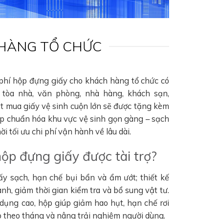
 HÀNG TỔ CHỨC
 phí hộp đựng giấy cho khách hàng tổ chức có
tòa nhà, văn phòng, nhà hàng, khách sạn,
ặt mua giấy vệ sinh cuộn lớn sẽ được tặng kèm
úp chuẩn hóa khu vực vệ sinh gọn gàng – sạch
i tối ưu chi phí vận hành về lâu dài.
hộp đựng giấy được tài trợ?
ấy sạch, hạn chế bụi bẩn và ẩm ướt; thiết kế
nh, giảm thời gian kiểm tra và bổ sung vật tư.
 dụng cao, hộp giúp giảm hao hụt, hạn chế rơi
hao theo tháng và nâng trải nghiệm người dùng.