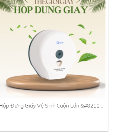
Hộp Đựng Giấy Vệ Sinh Cuộn Lớn &#8211…
Hộp Đựn