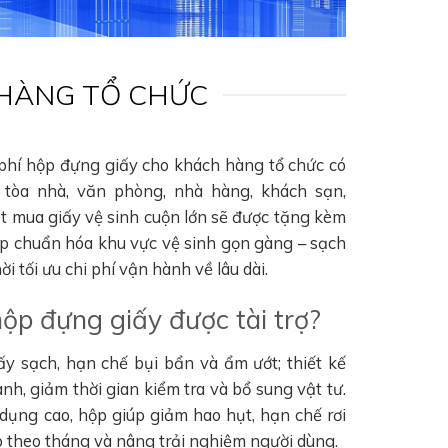
 HÀNG TỔ CHỨC
 phí hộp đựng giấy cho khách hàng tổ chức có
tòa nhà, văn phòng, nhà hàng, khách sạn,
ặt mua giấy vệ sinh cuộn lớn sẽ được tặng kèm
úp chuẩn hóa khu vực vệ sinh gọn gàng – sạch
i tối ưu chi phí vận hành về lâu dài.
hộp đựng giấy được tài trợ?
ấy sạch, hạn chế bụi bẩn và ẩm ướt; thiết kế
nh, giảm thời gian kiểm tra và bổ sung vật tư.
 dụng cao, hộp giúp giảm hao hụt, hạn chế rơi
hao theo tháng và nâng trải nghiệm người dùng.