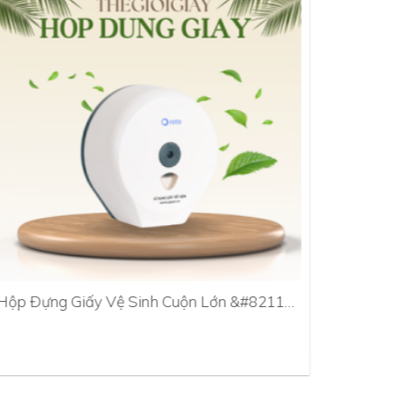
Hộp Đựng Giấy Vệ Sinh Cuộn Lớn &#8211…
Hộp Đựn