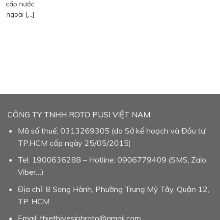
cấp nước
ngoài […]
CÔNG TY TNHH ROTO PUSI VIỆT NAM
Mã số thuế: 0313269305 (do Sở kế hoạch và Đầu tư
TP.HCM cấp ngày 25/05/2015)
Tel: 1900636288 – Hotline: 0906779409 (SMS, Zalo,
Viber…)
Địa chỉ: 8 Song Hành, Phường Trung Mỹ Tây, Quận 12,
TP. HCM
Email: thietbivesinhroto@gmail.com