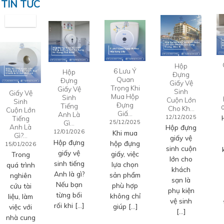
TIN TỨC
Hộp
6 Lưu Ý
Hộp
Đựng
Quan
Đựng
Giấy Vệ
Trọng Khi
Giấy Vệ
Sinh
Giấy Vệ
Mua Hộp
Sinh
Cuộn Lớn
Sinh
Đựng
Tiếng
Cho Kh…
Cuộn Lớn
Giấ…
Anh Là
12/12/2025
Tiếng
Gì…
25/12/2025
Anh Là
Hộp đựng
12/01/2026
Khi mua
Gì?…
giấy vệ
Hộp đựng
hộp đựng
15/01/2026
sinh cuộn
giấy vệ
giấy, việc
Trong
lớn cho
sinh tiếng
lựa chọn
quá trình
khách
Anh là gì?
sản phẩm
nghiên
sạn là
Nếu bạn
phù hợp
cứu tài
phụ kiện
từng bối
không chỉ
liệu, làm
vệ sinh
rối khi […]
giúp […]
việc với
[…]
nhà cung