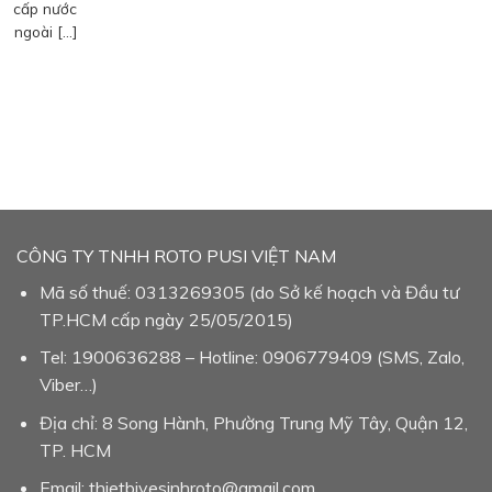
cấp nước
ngoài […]
CÔNG TY TNHH ROTO PUSI VIỆT NAM
Mã số thuế: 0313269305 (do Sở kế hoạch và Đầu tư
TP.HCM cấp ngày 25/05/2015)
Tel: 1900636288 – Hotline: 0906779409 (SMS, Zalo,
Viber…)
Địa chỉ: 8 Song Hành, Phường Trung Mỹ Tây, Quận 12,
TP. HCM
Email: thietbivesinhroto@gmail.com