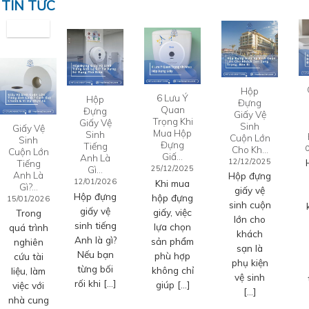
TIN TỨC
Hộp
6 Lưu Ý
Hộp
Đựng
Quan
Đựng
Giấy Vệ
Trọng Khi
Giấy Vệ
Sinh
Giấy Vệ
Mua Hộp
Sinh
Cuộn Lớn
Sinh
Đựng
Tiếng
Cho Kh…
Cuộn Lớn
Giấ…
Anh Là
12/12/2025
Tiếng
Gì…
25/12/2025
Anh Là
Hộp đựng
12/01/2026
Khi mua
Gì?…
giấy vệ
Hộp đựng
hộp đựng
15/01/2026
sinh cuộn
giấy vệ
giấy, việc
Trong
lớn cho
sinh tiếng
lựa chọn
quá trình
khách
Anh là gì?
sản phẩm
nghiên
sạn là
Nếu bạn
phù hợp
cứu tài
phụ kiện
từng bối
không chỉ
liệu, làm
vệ sinh
rối khi […]
giúp […]
việc với
[…]
nhà cung