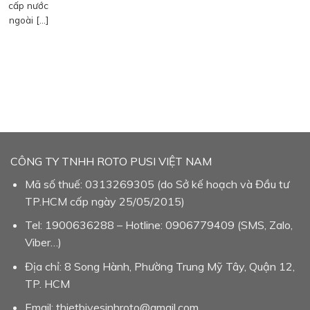
cấp nước
ngoài […]
CÔNG TY TNHH ROTO PUSI VIỆT NAM
Mã số thuế: 0313269305 (do Sở kế hoạch và Đầu tư
TP.HCM cấp ngày 25/05/2015)
Tel: 1900636288 – Hotline: 0906779409 (SMS, Zalo,
Viber…)
Địa chỉ: 8 Song Hành, Phường Trung Mỹ Tây, Quận 12,
TP. HCM
Email: thietbivesinhroto@gmail.com