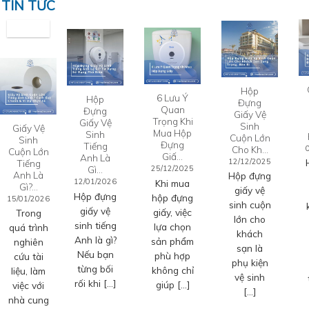
TIN TỨC
Hộp
6 Lưu Ý
Hộp
Đựng
Quan
Đựng
Giấy Vệ
Trọng Khi
Giấy Vệ
Sinh
Giấy Vệ
Mua Hộp
Sinh
Cuộn Lớn
Sinh
Đựng
Tiếng
Cho Kh…
Cuộn Lớn
Giấ…
Anh Là
12/12/2025
Tiếng
Gì…
25/12/2025
Anh Là
Hộp đựng
12/01/2026
Khi mua
Gì?…
giấy vệ
Hộp đựng
hộp đựng
15/01/2026
sinh cuộn
giấy vệ
giấy, việc
Trong
lớn cho
sinh tiếng
lựa chọn
quá trình
khách
Anh là gì?
sản phẩm
nghiên
sạn là
Nếu bạn
phù hợp
cứu tài
phụ kiện
từng bối
không chỉ
liệu, làm
vệ sinh
rối khi […]
giúp […]
việc với
[…]
nhà cung