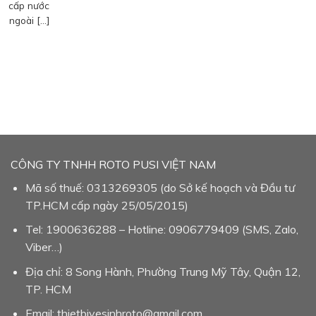
cấp nước
ngoài […]
CÔNG TY TNHH ROTO PUSI VIỆT NAM
Mã số thuế: 0313269305 (do Sở kế hoạch và Đầu tư
TP.HCM cấp ngày 25/05/2015)
Tel: 1900636288 – Hotline: 0906779409 (SMS, Zalo,
Viber…)
Địa chỉ: 8 Song Hành, Phường Trung Mỹ Tây, Quận 12,
TP. HCM
Email: thietbivesinhroto@gmail.com