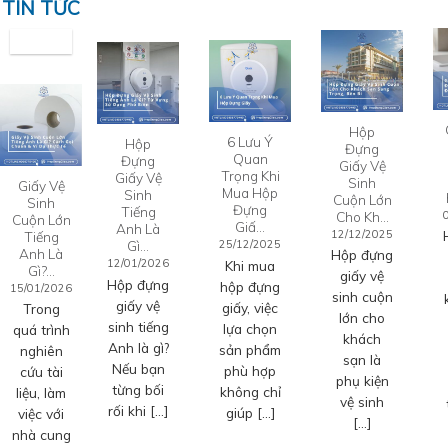
TIN TỨC
Hộp
6 Lưu Ý
Hộp
Đựng
Quan
Đựng
Giấy Vệ
Trọng Khi
Giấy Vệ
Sinh
Giấy Vệ
Mua Hộp
Sinh
Cuộn Lớn
Sinh
Đựng
Tiếng
Cho Kh…
Cuộn Lớn
Giấ…
Anh Là
12/12/2025
Tiếng
Gì…
25/12/2025
Anh Là
Hộp đựng
12/01/2026
Khi mua
Gì?…
giấy vệ
Hộp đựng
hộp đựng
15/01/2026
sinh cuộn
giấy vệ
giấy, việc
Trong
lớn cho
sinh tiếng
lựa chọn
quá trình
khách
Anh là gì?
sản phẩm
nghiên
sạn là
Nếu bạn
phù hợp
cứu tài
phụ kiện
từng bối
không chỉ
liệu, làm
vệ sinh
rối khi […]
giúp […]
việc với
[…]
nhà cung