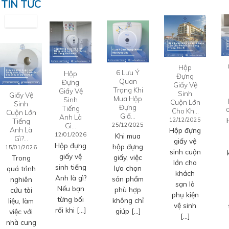
TIN TỨC
Hộp
6 Lưu Ý
Hộp
Đựng
Quan
Đựng
Giấy Vệ
Trọng Khi
Giấy Vệ
Sinh
Giấy Vệ
Mua Hộp
Sinh
Cuộn Lớn
Sinh
Đựng
Tiếng
Cho Kh…
Cuộn Lớn
Giấ…
Anh Là
12/12/2025
Tiếng
Gì…
25/12/2025
Anh Là
Hộp đựng
12/01/2026
Khi mua
Gì?…
giấy vệ
Hộp đựng
hộp đựng
15/01/2026
sinh cuộn
giấy vệ
giấy, việc
Trong
lớn cho
sinh tiếng
lựa chọn
quá trình
khách
Anh là gì?
sản phẩm
nghiên
sạn là
Nếu bạn
phù hợp
cứu tài
phụ kiện
từng bối
không chỉ
liệu, làm
vệ sinh
rối khi […]
giúp […]
việc với
[…]
nhà cung