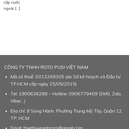
cấp nước
ngoài […]
CÔNG TY TNHH ROTO PUSI VIỆT NAM
Mã số thuế: 0313269305 (do Sở kế hoạch và Đầu tư
TP.HCM cấp ngày 25/05/2015)
Tel: 1900636288 – Hotline: 0906779409 (SMS, Zalo,
Viber…)
Địa chỉ: 8 Song Hành, Phường Trung Mỹ Tây, Quận 12,
TP. HCM
Email: thietbivesinhroto@gmail.com