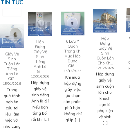
TIN TỨC
Hộp
6 Lưu Ý
Hộp
Đựng
Quan
Đựng
Giấy Vệ
Trọng Khi
Giấy Vệ
Sinh
Giấy Vệ
Mua Hộp
Sinh
Cuộn Lớn
Sinh
Đựng
Tiếng
Cho Kh…
Cuộn Lớn
Giấ…
Anh Là
12/12/2025
Tiếng
Gì…
25/12/2025
Anh Là
Hộp đựng
12/01/2026
Khi mua
Gì?…
giấy vệ
Hộp đựng
hộp đựng
15/01/2026
sinh cuộn
giấy vệ
giấy, việc
Trong
lớn cho
sinh tiếng
lựa chọn
quá trình
khách
Anh là gì?
sản phẩm
nghiên
sạn là
Nếu bạn
phù hợp
cứu tài
phụ kiện
từng bối
không chỉ
liệu, làm
vệ sinh
rối khi […]
giúp […]
việc với
[…]
nhà cung