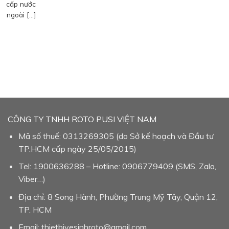
cấp nước
ngoài […]
CÔNG TY TNHH ROTO PUSI VIỆT NAM
Mã số thuế: 0313269305 (do Sở kế hoạch và Đầu tư
TP.HCM cấp ngày 25/05/2015)
Tel: 1900636288 – Hotline: 0906779409 (SMS, Zalo,
Viber…)
Địa chỉ: 8 Song Hành, Phường Trung Mỹ Tây, Quận 12,
TP. HCM
Email: thietbivesinhroto@gmail.com