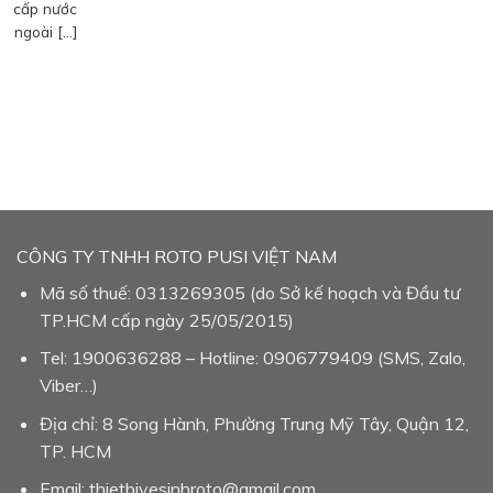
cấp nước
ngoài […]
CÔNG TY TNHH ROTO PUSI VIỆT NAM
Mã số thuế: 0313269305 (do Sở kế hoạch và Đầu tư
TP.HCM cấp ngày 25/05/2015)
Tel: 1900636288 – Hotline: 0906779409 (SMS, Zalo,
Viber…)
Địa chỉ: 8 Song Hành, Phường Trung Mỹ Tây, Quận 12,
TP. HCM
Email: thietbivesinhroto@gmail.com