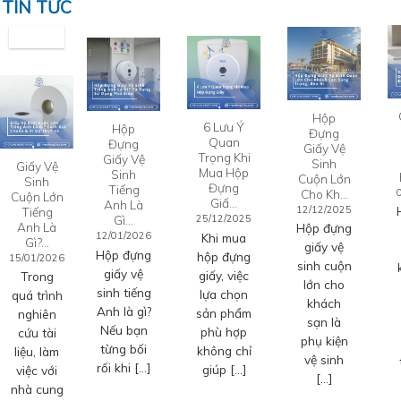
TIN TỨC
Hộp
6 Lưu Ý
Hộp
Đựng
Quan
Đựng
Giấy Vệ
Trọng Khi
Giấy Vệ
Sinh
Giấy Vệ
Mua Hộp
Sinh
Cuộn Lớn
Sinh
Đựng
Tiếng
Cho Kh…
Cuộn Lớn
Giấ…
Anh Là
12/12/2025
Tiếng
Gì…
25/12/2025
Anh Là
Hộp đựng
12/01/2026
Khi mua
Gì?…
giấy vệ
Hộp đựng
hộp đựng
15/01/2026
sinh cuộn
giấy vệ
giấy, việc
Trong
lớn cho
sinh tiếng
lựa chọn
quá trình
khách
Anh là gì?
sản phẩm
nghiên
sạn là
Nếu bạn
phù hợp
cứu tài
phụ kiện
từng bối
không chỉ
liệu, làm
vệ sinh
rối khi […]
giúp […]
việc với
[…]
nhà cung