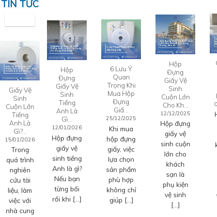
TIN TỨC
Hộp
6 Lưu Ý
Hộp
Đựng
Quan
Đựng
Giấy Vệ
Trọng Khi
Giấy Vệ
Sinh
Giấy Vệ
Mua Hộp
Sinh
Cuộn Lớn
Sinh
Đựng
Tiếng
Cho Kh…
Cuộn Lớn
Giấ…
Anh Là
12/12/2025
Tiếng
Gì…
25/12/2025
Anh Là
Hộp đựng
12/01/2026
Khi mua
Gì?…
giấy vệ
Hộp đựng
hộp đựng
15/01/2026
sinh cuộn
giấy vệ
giấy, việc
Trong
lớn cho
sinh tiếng
lựa chọn
quá trình
khách
Anh là gì?
sản phẩm
nghiên
sạn là
Nếu bạn
phù hợp
cứu tài
phụ kiện
từng bối
không chỉ
liệu, làm
vệ sinh
rối khi […]
giúp […]
việc với
[…]
nhà cung