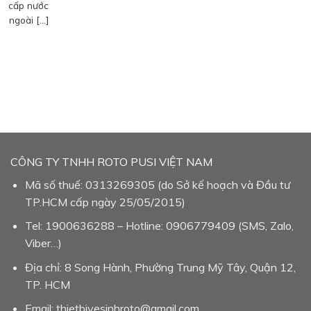
cấp nước
ngoài […]
CÔNG TY TNHH ROTO PUSI VIỆT NAM
Mã số thuế: 0313269305 (do Sở kế hoạch và Đầu tư
TP.HCM cấp ngày 25/05/2015)
Tel: 1900636288 – Hotline: 0906779409 (SMS, Zalo,
Viber…)
Địa chỉ: 8 Song Hành, Phường Trung Mỹ Tây, Quận 12,
TP. HCM
Email: thietbivesinhroto@gmail.com